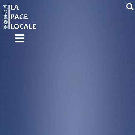
ACCUEIL
NOS SITES INTERNET
POUR MAIRIES
MODE D’EMPLOI
DÉMONSTRATION
TARIFS
CRÉEZ LE SITE DE
VOTRE COMMUNE
CONTACTEZ-NOUS